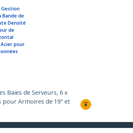
 Gestion
à Bande de
ute Densité
eur de
zontal
Acier pour
Données
s Baies de Serveurs, 6 x
 pour Armoires de 19" et
Relier