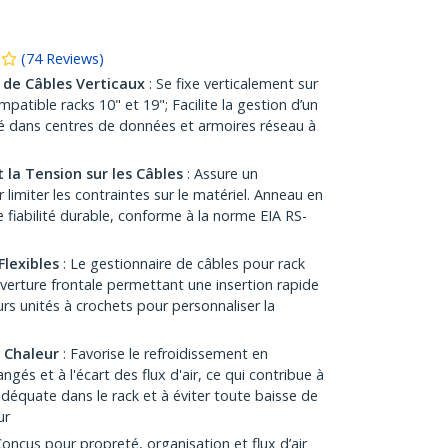
(
74
Reviews
)
 de Câbles Verticaux
: Se fixe verticalement sur
atible racks 10" et 19"; Facilite la gestion d’un
é dans centres de données et armoires réseau à
t la Tension sur les Câbles
: Assure un
miter les contraintes sur le matériel. Anneau en
 fiabilité durable, conforme à la norme EIA RS-
Flexibles
: Le gestionnaire de câbles pour rack
verture frontale permettant une insertion rapide
rs unités à crochets pour personnaliser la
 Chaleur
: Favorise le refroidissement en
ngés et à l'écart des flux d'air, ce qui contribue à
déquate dans le rack et à éviter toute baisse de
ur
Conçus pour propreté, organisation et flux d’air