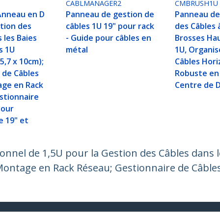
CABLMANAGER2
CMBRUSH1U
Anneau en D
Panneau de gestion de
Panneau de
stion des
câbles 1U 19" pour rack
des Câbles 
 les Baies
- Guide pour câbles en
Brosses Ha
s 1U
métal
1U, Organis
(5,7 x 10cm);
Câbles Hori
 de Câbles
Robuste en 
age en Rack
Centre de 
stionnaire
pour
e 19" et
onnel de 1,5U pour la Gestion des Câbles dans le
ontage en Rack Réseau; Gestionnaire de Câbles
ech.com
Assistance clientèle