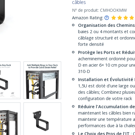
câbles
Nº de produit:
CMHOOKMW
Amazon Rating:
Organisation des Chemins
baies 2 ou 4 montants et comp
câblage structuré et ordonn
forte densité
Protège les Ports et Rédui
acheminement ordonné pour li
D en acier 6× 10 cm pour une
310-D
Installation et Évolutivité 
1,5U est doté d'une large ou
des câbles; Combinez plusieu
configuration de votre rack
Réduire l'Accumulation de
maintenant les câbles bien ra
maintenir une température a
performances due à la chale
Le Choix des Pros de l'IT
: 