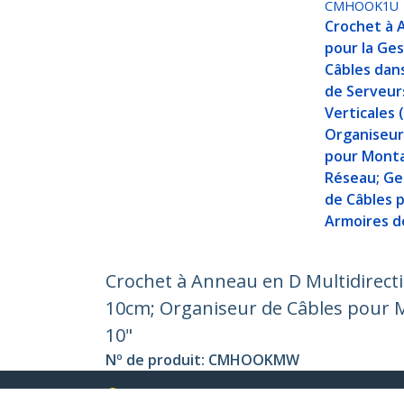
CMHOOK1U
Crochet à 
pour la Ge
Câbles dans
de Serveur
Verticales 
Organiseur
pour Mont
Réseau; Ge
de Câbles 
Armoires d
Crochet à Anneau en D Multidirecti
10cm; Organiseur de Câbles pour M
10"
Nº de produit:
CMHOOKMW
Devenir partenaire
StarT