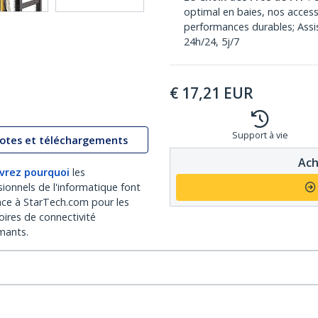
optimal en baies, nos access
performances durables; Assis
24h/24, 5j/7
€
17,21
EUR
Support à vie
lotes et téléchargements
Ach
vrez pourquoi
les
sionnels de l'informatique font
nce à StarTech.com pour les
oires de connectivité
mants.