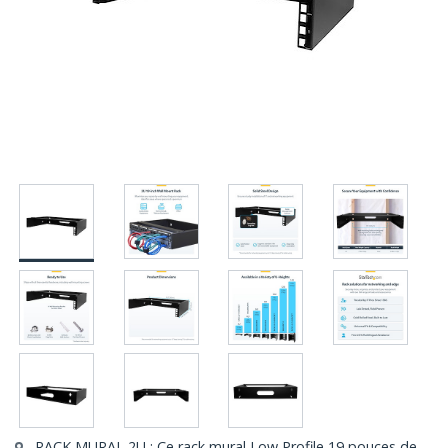
RACK MURAL 2U : Ce rack mural Low Profile 19 pouces de