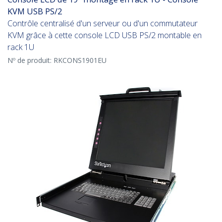
KVM USB PS/2
Contrôle centralisé d'un serveur ou d'un commutateur
KVM grâce à cette console LCD USB PS/2 montable en
rack 1U
Nº de produit:
RKCONS1901EU