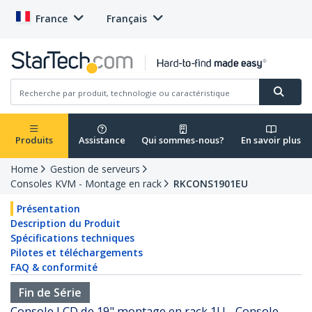
France
Français
Produits
Assistance
Qui sommes-nous?
En savoir plus
Home
Gestion de serveurs
Consoles KVM - Montage en rack
RKCONS1901EU
Présentation
Description du Produit
Spécifications techniques
Pilotes et téléchargements
FAQ & conformité
Fin de Série
Console LCD de 19" montage en rack 1U - Console