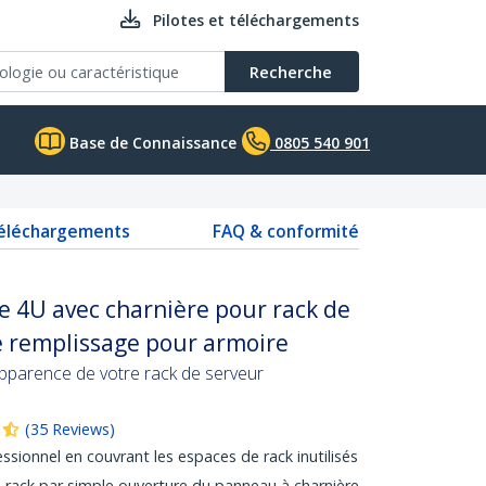
Pilotes et téléchargements
Recherche
Base de Connaissance
0805 540 901
téléchargements
FAQ & conformité
e 4U avec charnière pour rack de
e remplissage pour armoire
'apparence de votre rack de serveur
(
35
Reviews
)
ssionnel en couvrant les espaces de rack inutilisés
u rack par simple ouverture du panneau à charnière