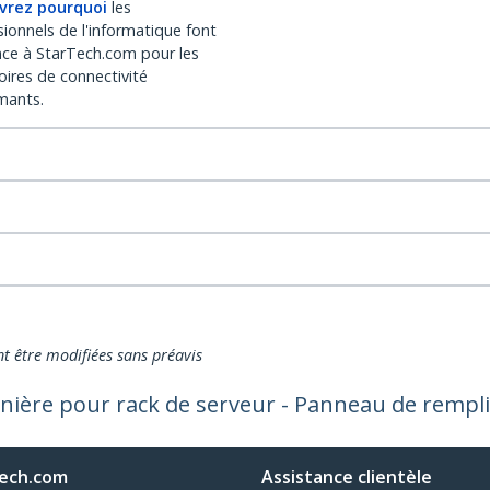
vrez pourquoi
les
sionnels de l'informatique font
nce à StarTech.com pour les
oires de connectivité
mants.
nt être modifiées sans préavis
rnière pour rack de serveur - Panneau de rempl
ech.com
Assistance clientèle