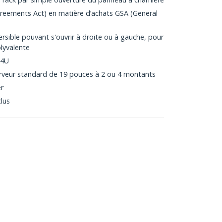
eements Act) en matière d’achats GSA (General
sible pouvant s'ouvrir à droite ou à gauche, pour
olyvalente
 4U
serveur standard de 19 pouces à 2 ou 4 montants
er
lus