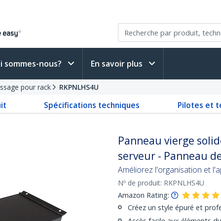
i sommes-nous?
En savoir plus
ssage pour rack
RKPNLHS4U
it
Spécifications techniques
Pilotes et 
Panneau vierge solid
serveur - Panneau d
Améliorez l'organisation et l
Nº de produit:
RKPNLHS4U
Amazon Rating:
Créez un style épuré et profe
Accès facile aux éléments d