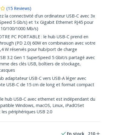
(
15
Reviews
)
 la connectivité d'un ordinateur USB-C avec 3x
peed 5 Gb/s) et 1x Gigabit Ethernet RJ45 pour
, 10/100/1000 Mb/s)
RE PC PORTABLE : le hub USB-C prend en
through (PD 2.0) 60W en combinaison avec votre
,4 W réservés pour hub/port de charge
SB 3.2 Gen 1 SuperSpeed 5 Gbit/s partagé avec
omme des clés USB, boîtiers de stockage,
 casques
adaptateur USB-C vers USB-A léger avec
 hôte USB-C de 15 cm de long et format compact
e hub USB-C avec ethernet est indépendant du
mpatible Windows, macOS, Linux, iPadOSet
les périphériques USB 2.0
En stock
210