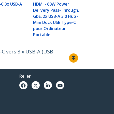
-C 3x USB-A
HDMI - 60W Power
Delivery Pass-Through,
GbE, 2x USB-A 3.0 Hub -
Mini Dock USB Type-C
pour Ordinateur
Portable
-C vers 3 x USB-A (USB
Relier