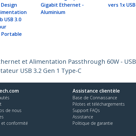
 Design
Gigabit Ethernet -
vers 1x USB
limentation
Aluminium
b USB 3.0
our
 Portable
Ethernet et Alimentation Passthrough 60W - USB
tateur USB 3.2 Gen 1 Type-C
ech.com
Assistance clientèle
autés
Base de Connaissance
t
Pilotes et téléchargements
os de nous
Support FAQs
es
Assistance
 et conformité
Politique de garantie