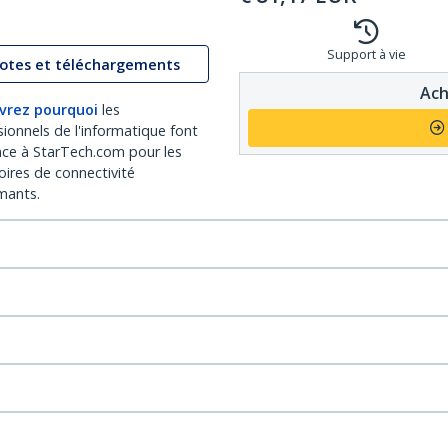
Support à vie
lotes et téléchargements
Ach
vrez pourquoi
les
sionnels de l'informatique font
nce à StarTech.com pour les
oires de connectivité
mants.