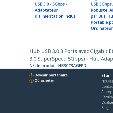
USB 3.0 - 5Gbps -
USB 5Gbps,
Adaptateur
Robuste, A
d'alimentation inclus
par Bus, Hu
Portable p
Ordinateur
Hub USB 3.0 3 Ports avec Gigabit 
3.0 SuperSpeed 5Gbps) - Hub Adap
Nº de produit:
HB30C3AGEPD
Devenir partenaire
StarT
Où acheter
Nouve
Contac
À prop
Carrièr
Qualité
Blog