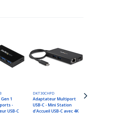
US1GC301AU
Adaptateur
USB-C vers R
Ethernet av
USB supplém
B
DKT30CHPD
M/F - USB 3.
 Gen 1
Adaptateur Multiport
Gb/s)
ports -
USB-C - Mini Station
eur USB-C
d'Accueil USB-C avec 4K