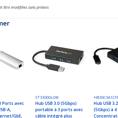
nt être modifiées sans préavis
mer
ST3300GU3B
HB30C3A1CF
3 Ports avec
Hub USB 3.0 (5Gbps)
Hub USB 3.2
USB-A,
portable à 3 ports avec
(5Gbps) à 4 
hernet/GbE,
câble intégré plus
Concentrat