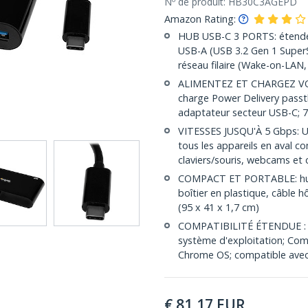
Nº de produit:
HB30C3AGEPD
Amazon Rating:
HUB USB-C 3 PORTS: étendez
USB-A (USB 3.2 Gen 1 SuperS
réseau filaire (Wake-on-LAN
ALIMENTEZ ET CHARGEZ VOT
charge Power Delivery pass
adaptateur secteur USB-C; 7
VITESSES JUSQU'À 5 Gbps: U
tous les appareils en aval c
claviers/souris, webcams et
COMPACT ET PORTABLE: hub 
boîtier en plastique, câble
(95 x 41 x 1,7 cm)
COMPATIBILITÉ ÉTENDUE : l
système d'exploitation; Co
Chrome OS; compatible avec 
€
81,17
EUR