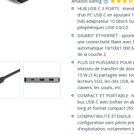
Amazon Rating:
HUB USB-C 3 PORTS : étendez
d'un PC USB-C en ajoutant 1
hub adaptateur 10 Gbit/s Su
périphériques USB 3.0/2.0
GIGABIT ETHERNET : ajoutez 
une connectivité filaire av
automatique 10/100/1 000 M
de la couche 2
PLUS DE PUISSANCE POUR L
vitesses de transfert de don
15 W (3 A) partagée avec tou
lecteurs SSD, les clés USB, 
claviers, les souris, etc.
COMPACT ET PORTABLE : hub 
bus USB-C avec boîtier en a
long et format compact (95
COMPATIBILITÉ ÉTENDUE : h
configuration sans pilote pr
d'exploitation, notamment 