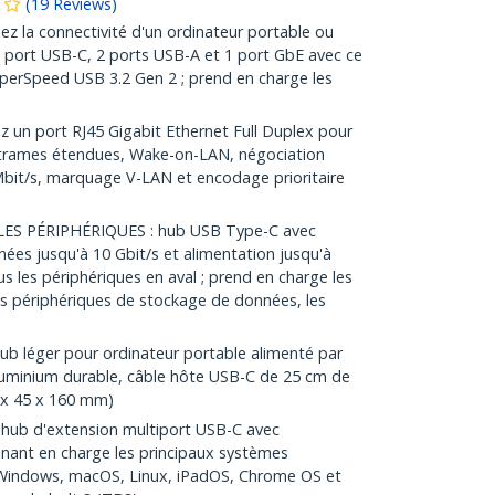
(
19
Reviews
)
 la connectivité d'un ordinateur portable ou
 port USB-C, 2 ports USB-A et 1 port GbE avec ce
perSpeed USB 3.2 Gen 2 ; prend en charge les
un port RJ45 Gigabit Ethernet Full Duplex pour
ec trames étendues, Wake-on-LAN, négociation
bit/s, marquage V-LAN et encodage prioritaire
ES PÉRIPHÉRIQUES : hub USB Type-C avec
nées jusqu'à 10 Gbit/s et alimentation jusqu'à
s les périphériques en aval ; prend en charge les
les périphériques de stockage de données, les
léger pour ordinateur portable alimenté par
luminium durable, câble hôte USB-C de 25 cm de
 x 45 x 160 mm)
ub d'extension multiport USB-C avec
enant en charge les principaux systèmes
Windows, macOS, Linux, iPadOS, Chrome OS et