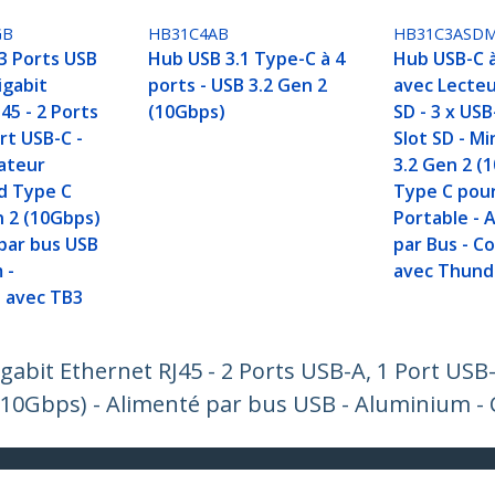
GB
HB31C4AB
HB31C3ASD
3 Ports USB
Hub USB 3.1 Type-C à 4
Hub USB-C à
igabit
ports - USB 3.2 Gen 2
avec Lecteu
45 - 2 Ports
(10Gbps)
SD - 3 x USB
rt USB-C -
Slot SD - M
ateur
3.2 Gen 2 (
d Type C
Type C pou
n 2 (10Gbps)
Portable - 
 par bus USB
par Bus - C
 -
avec Thund
 avec TB3
gabit Ethernet RJ45 - 2 Ports USB-A, 1 Port US
10Gbps) - Alimenté par bus USB - Aluminium -
ech.com
Assistance clientèle