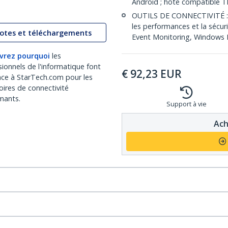
Android ; hôte compatible T
OUTILS DE CONNECTIVITÉ : Fo
les performances et la sécur
lotes et téléchargements
Event Monitoring, Windows L
vrez pourquoi
les
sionnels de l'informatique font
€
92,23
EUR
nce à StarTech.com pour les
oires de connectivité
mants.
Support à vie
Ach