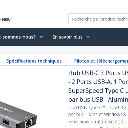
i sommes-nous?
En savoir plus
B
Spécifications techniques
Pilotes et téléchargeme
Hub USB-C 3 Ports US
- 2 Ports USB-A, 1 P
SuperSpeed Type C U
par bus USB - Alumi
Hub USB Type-C™ | USB 3.2 G
par bus | Mac et Windows®
Nº de produit:
HB31C2A1CGB