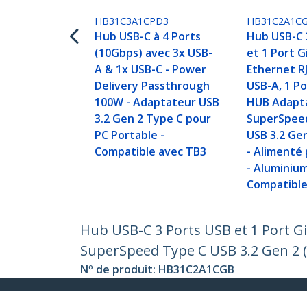
HB31C3A1CPD3
HB31C2A1C
Hub USB-C à 4 Ports
Hub USB-C 
(10Gbps) avec 3x USB-
et 1 Port G
A & 1x USB-C - Power
Ethernet RJ
Delivery Passthrough
USB-A, 1 Po
100W - Adaptateur USB
HUB Adapt
3.2 Gen 2 Type C pour
SuperSpee
PC Portable -
USB 3.2 Ge
Compatible avec TB3
- Alimenté
- Aluminium
Compatible
Hub USB-C 3 Ports USB et 1 Port Gi
SuperSpeed Type C USB 3.2 Gen 2 (
Nº de produit:
HB31C2A1CGB
Devenir partenaire
StarT