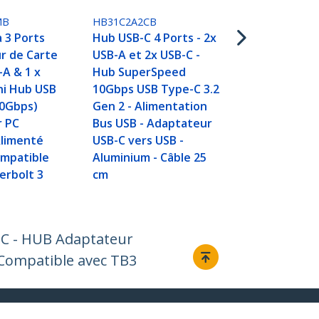
GbE
MB
HB31C2A2CB
 3 Ports
Hub USB-C 4 Ports - 2x
r de Carte
USB-A et 2x USB-C -
-A & 1 x
Hub SuperSpeed
ini Hub USB
10Gbps USB Type-C 3.2
10Gbps)
Gen 2 - Alimentation
r PC
Bus USB - Adaptateur
Alimenté
USB-C vers USB -
ompatible
Aluminium - Câble 25
erbolt 3
cm
B-C - HUB Adaptateur
 Compatible avec TB3
Relier