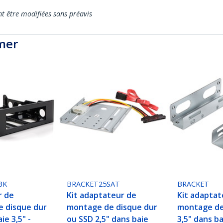
nt être modifiées sans préavis
mer
BK
BRACKET25SAT
BRACKET
r de
Kit adaptateur de
Kit adaptat
 disque dur
montage de disque dur
montage de
ie 3,5" -
ou SSD 2,5" dans baie
3,5" dans ba