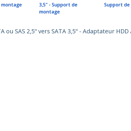
e montage
3,5" - Support de
Support de
montage
A ou SAS 2,5" vers SATA 3,5" - Adaptateur HDD 
ech.com
Assistance clientèle
autés
Base de Connaissance
t
Pilotes et téléchargements
os de nous
Support FAQs
es
Assistance
 et conformité
Politique de garantie
one:
+33 80 554 0901
ratuit:
0805 540 901