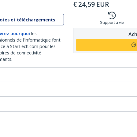
€
24,59
EUR
lotes et téléchargements
Support à vie
vrez pourquoi
les
Ach
sionnels de l'informatique font
nce à StarTech.com pour les
oires de connectivité
mants.