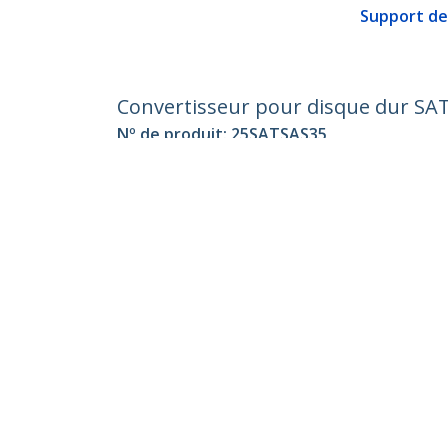
Support d
Convertisseur pour disque dur SAT
Nº de produit:
25SATSAS35
Devenir partenaire
StarT
Où acheter
Nouve
Contac
À prop
Carrièr
Qualité
Blog
StarTech.com Ltd.
Celsiusweg 16
Téléph
5928 PR Venlo
Appel g
The Netherlands