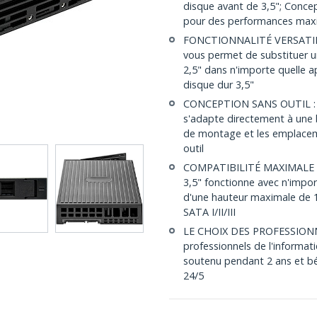
disque avant de 3,5"; Concep
pour des performances max
FONCTIONNALITÉ VERSATILE :
vous permet de substituer u
2,5" dans n'importe quelle a
disque dur 3,5"
CONCEPTION SANS OUTIL : Le
s'adapte directement à une b
de montage et les emplacem
outil
COMPATIBILITÉ MAXIMALE : C
3,5" fonctionne avec n'imp
d'une hauteur maximale de 1
SATA I/II/III
LE CHOIX DES PROFESSIONNEL
professionnels de l'informat
soutenu pendant 2 ans et bén
24/5