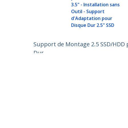
3.5" - Installation sans
Outil - Support
d'Adaptation pour
Disque Dur 2.5" SSD
Support de Montage 2.5 SSD/HDD pou
Dur
Nº de produit:
BRACKET125PTP
Devenir partenaire
StarT
Où acheter
Nouve
Contac
À prop
Carrièr
Qualité
Blog
StarTech.com Ltd.