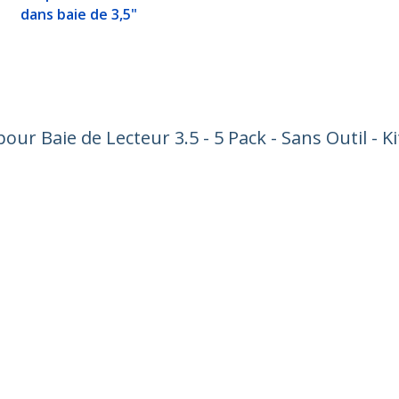
dans baie de 3,5"
r Baie de Lecteur 3.5 - 5 Pack - Sans Outil - 
ech.com
Assistance clientèle
autés
Base de Connaissance
t
Pilotes et téléchargements
os de nous
Support FAQs
es
Assistance
 et conformité
Politique de garantie