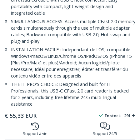
portability with compact, light-weight design and
integrated cable
SIMULTANEOUS ACCESS: Access multiple CFast 2.0 memory
cards simultaneously through the use of multiple adapter
cables; Backward compatible with USB 2.0; Hot-swap and
plug-and-play
INSTALLATION FACILE : Indépendant de l'OS, compatible
Windows/macOS/Linux/Chrome OS/iPadOS/iOS (iPhone 15
[Plus/Pro/Max] et plus)/Android; Aucun logiciel/pilote
nécessaire; Idéal pour enregistrer, éditer et transférer du
contenu vidéo entre des appareils
THE IT PRO'S CHOICE: Designed and built for IT
Professionals, this USB-C CFast 2.0 card reader is backed
for 2 years, including free lifetime 24/5 multi-lingual
assistance
€
55,33
EUR
En stock
291
Support à vie
Support 24/5