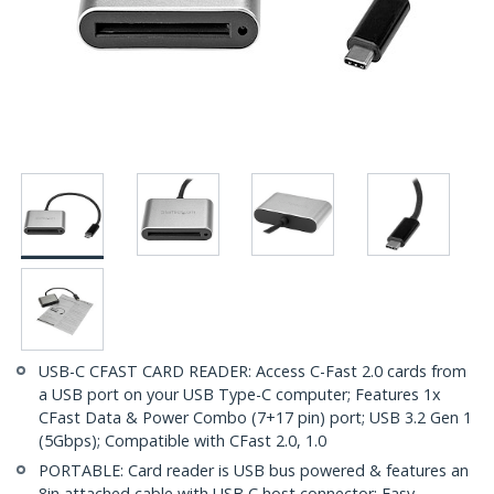
USB-C CFAST CARD READER: Access C-Fast 2.0 cards from
a USB port on your USB Type-C computer; Features 1x
CFast Data & Power Combo (7+17 pin) port; USB 3.2 Gen 1
(5Gbps); Compatible with CFast 2.0, 1.0
PORTABLE: Card reader is USB bus powered & features an
8in attached cable with USB C host connector; Easy