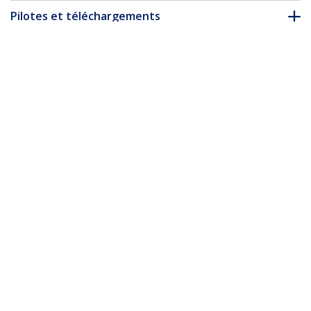
Pilotes et téléchargements
FAQ & conformité
Accessoires
* L’apparence et les spécifications du produit peuvent être
modifiées sans préavis
Vous pourriez également aimer
CFASTRWU3
Lecteur et
enregistreur de
FCREADU3C
cartes CFast 2.0 - USB
Lecteur et