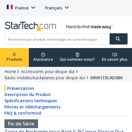
France
Français
Produits
Assistance
Qui sommes-nous?
En savoir plus
Home
Accessoires pour disque dur
Racks mobiles/backplanes pour disque dur
DRW115CADSBK
Présentation
Description du Produit
Spécifications techniques
Pilotes et téléchargements
FAQ & conformité
Fin de Série
Tiroir de Rechange pour Rack 5.25" pour Disque Dur