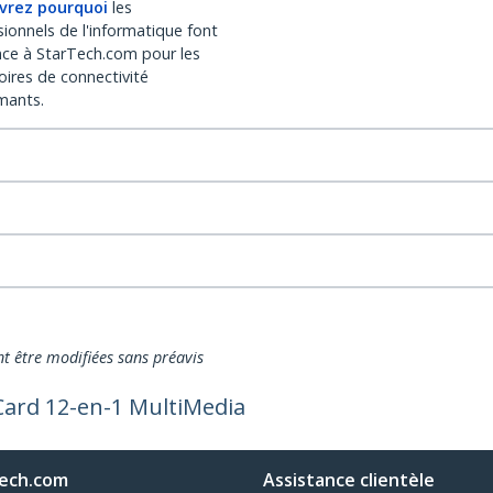
vrez pourquoi
les
sionnels de l'informatique font
nce à StarTech.com pour les
oires de connectivité
mants.
nt être modifiées sans préavis
Card 12-en-1 MultiMedia
ech.com
Assistance clientèle