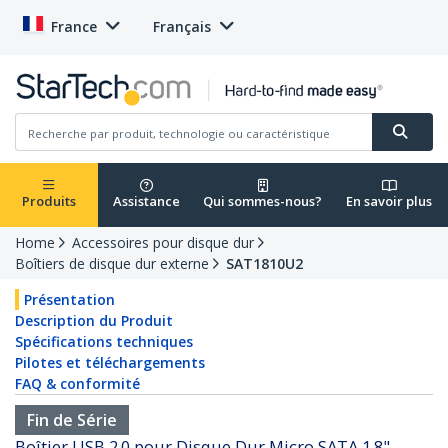
France
Français
Produits
Assistance
Qui sommes-nous?
En savoir plus
Home
Accessoires pour disque dur
Boîtiers de disque dur externe
SAT1810U2
Présentation
Description du Produit
Spécifications techniques
Pilotes et téléchargements
FAQ & conformité
Fin de Série
Boîtier USB 2.0 pour Disque Dur Micro SATA 1.8" -