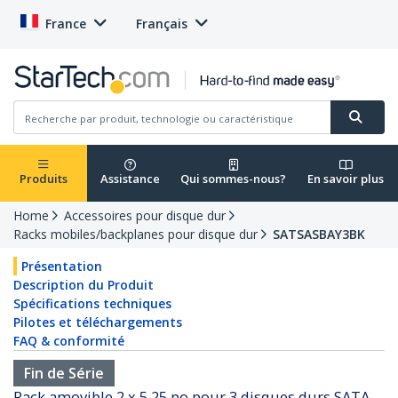
France
Français
Produits
Assistance
Qui sommes-nous?
En savoir plus
Home
Accessoires pour disque dur
Racks mobiles/backplanes pour disque dur
SATSASBAY3BK
Présentation
Description du Produit
Spécifications techniques
Pilotes et téléchargements
FAQ & conformité
Fin de Série
Rack amovible 2 x 5,25 po pour 3 disques durs SATA