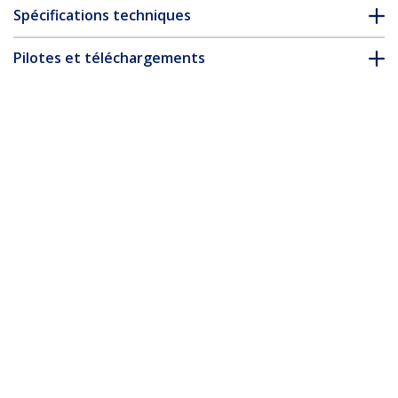
Spécifications techniques
Pilotes et téléchargements
FAQ & conformité
Accessoires
* L’apparence et les spécifications du produit peuvent être
modifiées sans préavis
Vous pourriez également aimer