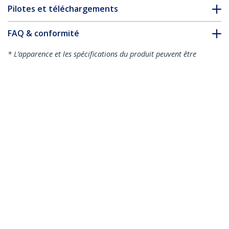
Pilotes et téléchargements
FAQ & conformité
* L’apparence et les spécifications du produit peuvent être
modifiées sans préavis
Vous pourriez également aimer
SM21BMU31C3
Boîtier USB 3.1 (10
Gb/s) pour SSD M.2
SATA avec câble USB-
C - Aluminium
M2E1BMU31C
Boîtier USB-C 10Gbps