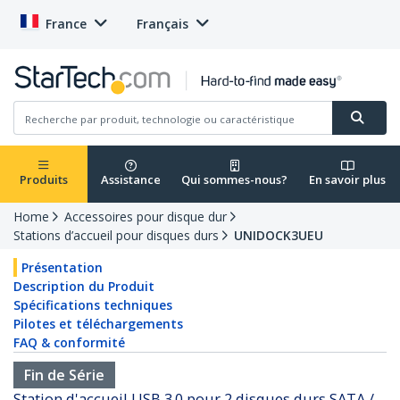
France
Français
Produits
Assistance
Qui sommes-nous?
En savoir plus
Home
Accessoires pour disque dur
Stations d’accueil pour disques durs
UNIDOCK3UEU
Présentation
Description du Produit
Spécifications techniques
Pilotes et téléchargements
FAQ & conformité
Fin de Série
Station d'accueil USB 3.0 pour 2 disques durs SATA /