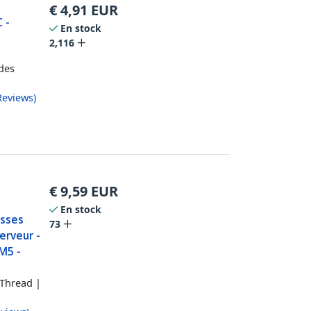
€
4,91
EUR
 -
En stock
2,116
 des
Reviews
)
€
9,59
EUR
En stock
isses
73
erveur -
M5 -
 Thread |