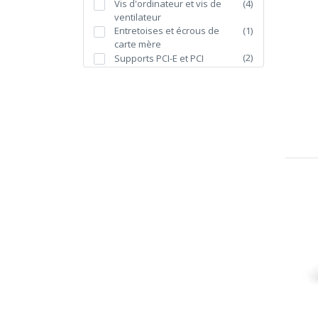
Vis d'ordinateur et vis de
(
4
)
ventilateur
Entretoises et écrous de
(
1
)
carte mère
(
2
)
Supports PCI-E et PCI