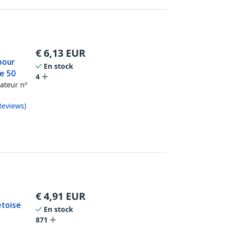
€
6,13
EUR
pour
En stock
e 50
4
nateur nº
Reviews
)
€
4,91
EUR
etoise
En stock
871