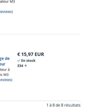
inateur M3
Reviews
)
€
15,97
EUR
age de
En stock
eur
334
teur à
vis M3
eviews
)
1 à 8 de 8 résultats