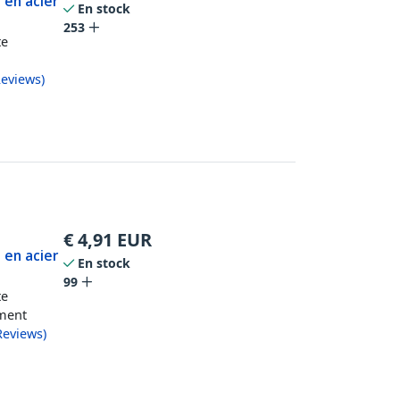
 en acier
En stock
253
te
eviews
)
€
4,91
EUR
 en acier
En stock
99
te
ement
Reviews
)