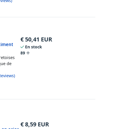
views
)
€
50,41
EUR
timent
En stock
89
retoises
que de
Reviews
)
€
8,59
EUR