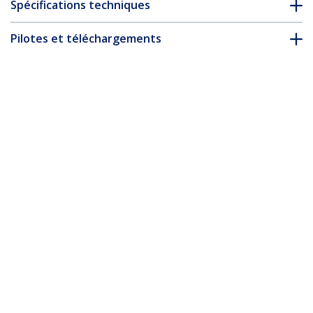
Spécifications techniques
Pilotes et téléchargements
FAQ & conformité
Accessoires
* L’apparence et les spécifications du produit peuvent être
modifiées sans préavis
Vous pourriez également aimer
SVA5M3NEUA
Adaptateur secteur
SVUSBPOWER