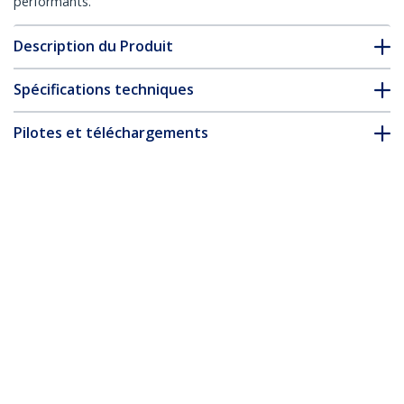
performants.
Description du Produit
Spécifications techniques
Pilotes et téléchargements
FAQ & conformité
Accessoires
* L’apparence et les spécifications du produit peuvent être
modifiées sans préavis
Vous pourriez également aimer