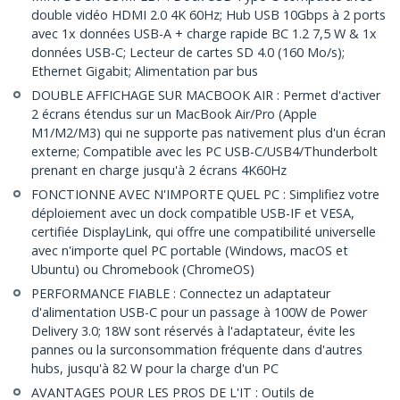
double vidéo HDMI 2.0 4K 60Hz; Hub USB 10Gbps à 2 ports
avec 1x données USB-A + charge rapide BC 1.2 7,5 W & 1x
données USB-C; Lecteur de cartes SD 4.0 (160 Mo/s);
Ethernet Gigabit; Alimentation par bus
DOUBLE AFFICHAGE SUR MACBOOK AIR : Permet d'activer
2 écrans étendus sur un MacBook Air/Pro (Apple
M1/M2/M3) qui ne supporte pas nativement plus d'un écran
externe; Compatible avec les PC USB-C/USB4/Thunderbolt
prenant en charge jusqu'à 2 écrans 4K60Hz
FONCTIONNE AVEC N'IMPORTE QUEL PC : Simplifiez votre
déploiement avec un dock compatible USB-IF et VESA,
certifiée DisplayLink, qui offre une compatibilité universelle
avec n'importe quel PC portable (Windows, macOS et
Ubuntu) ou Chromebook (ChromeOS)
PERFORMANCE FIABLE : Connectez un adaptateur
d'alimentation USB-C pour un passage à 100W de Power
Delivery 3.0; 18W sont réservés à l'adaptateur, évite les
pannes ou la surconsommation fréquente dans d'autres
hubs, jusqu'à 82 W pour la charge d'un PC
AVANTAGES POUR LES PROS DE L'IT : Outils de