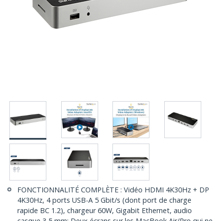
FONCTIONNALITÉ COMPLÈTE : Vidéo HDMI 4K30Hz + DP
4K30Hz, 4 ports USB-A 5 Gbit/s (dont port de charge
rapide BC 1.2), chargeur 60W, Gigabit Ethernet, audio
casque 3,5 mm; Deux écrans sur les MacBook Air/Pro qui ne