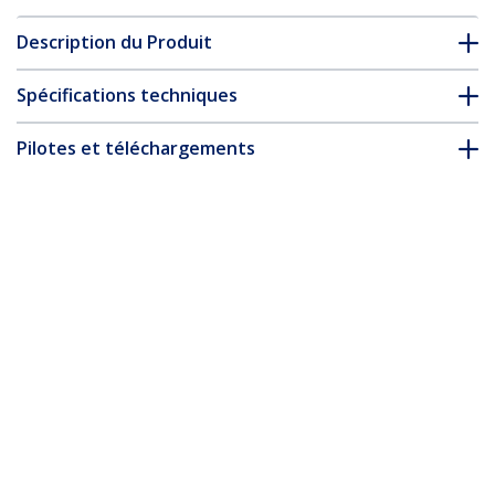
Description du Produit
Spécifications techniques
Pilotes et téléchargements
FAQ & conformité
Accessoires
* L’apparence et les spécifications du produit peuvent être
modifiées sans préavis
Station d'Accueil USB C - Double Écran
HDMI & DisplayPort 4K 30Hz - Dock USB
Type-C pour PC Portable 60W PD, SD,
Hub 4 ports USB-A 3.0, GbE, Audio -