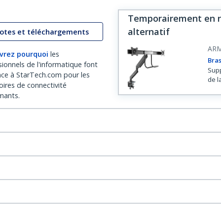
Temporairement en rup
alternatif
lotes et téléchargements
AR
vrez pourquoi
les
Bras
sionnels de l'informatique font
Supp
nce à StarTech.com pour les
de l
oires de connectivité
mants.