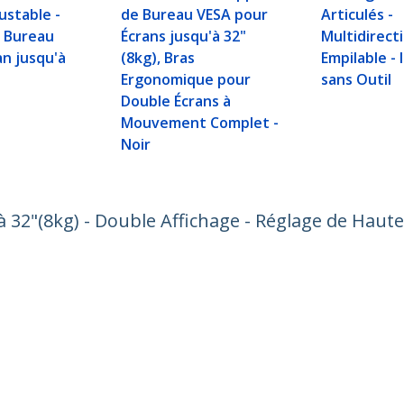
ustable -
de Bureau VESA pour
Articulés -
 Bureau
Écrans jusqu'à 32"
Multidirecti
an jusqu'à
(8kg), Bras
Empilable - 
Ergonomique pour
sans Outil
Double Écrans à
Mouvement Complet -
Noir
 32"(8kg) - Double Affichage - Réglage de Haut
ech.com
Assistance clientèle
autés
Base de Connaissance
t
Pilotes et téléchargements
os de nous
Support FAQs
es
Assistance
 et conformité
Politique de garantie