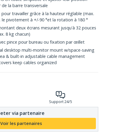
r de la barre transversale
 pour travailler grâce à la hauteur réglable (max.
°, le pivotement à +/-90 °et la rotation à 180 °
montant deux écrans mesurant jusqu'à 32 pouces
ax. 8 kg chacun)
vec pince pour bureau ou fixation par œillet
l desktop multi-monitor mount w/space-saving
ea & built-in adjustable cable management
covers keep cables organized
Support 24/5
eter via partenaire
Voir les partenaires