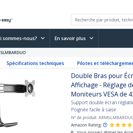
i sommes-nous?
En savoir plus
SLMBARDUO
Spécifications techniques
Pilotes et téléchargeme
Double Bras pour Écr
Affichage - Réglage 
Moniteurs VESA de 4
Support double écran réglabl
Poignée facile à saisir
Nº de produit:
ARMSLMBARDU
Amazon Rating:
Vous pouvez aligner les écran