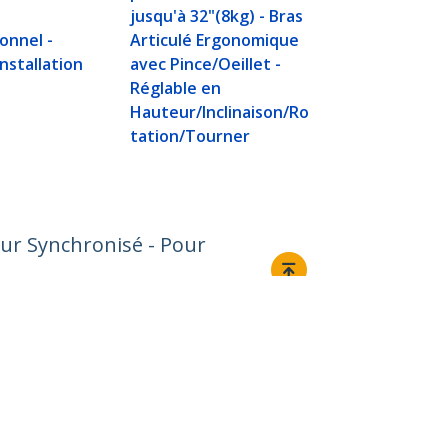
Articulé de 
jusqu'à 32"(8kg) - Bras
Écrans jusqu
onnel -
Articulé Ergonomique
(10kg) VESA
Installation
avec Pince/Oeillet -
Écran Réglab
Réglable en
Rotation/Inc
Hauteur/Inclinaison/Ro
votement -
tation/Tourner
Pince/Annea
Argenté
eur Synchronisé - Pour
Relier