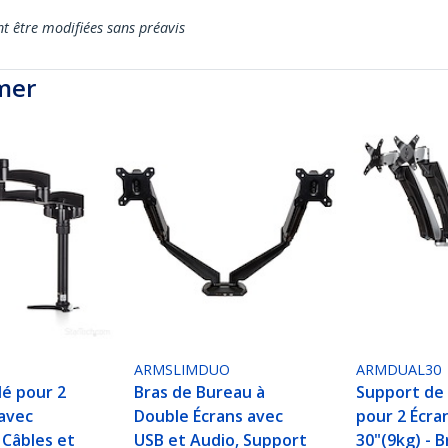
nt être modifiées sans préavis
mer
ARMSLIMDUO
ARMDUAL30
lé pour 2
Bras de Bureau à
Support de
avec
Double Écrans avec
pour 2 Écra
 Câbles et
USB et Audio, Support
30"(9kg) - B