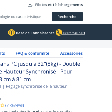
Pilotes et téléchargements
Recherche
Base de Connaissance
0805 540 901
nts
FAQ & conformité
Accessoires
ans PC jusqu'à 32"(8kg) - Double
de Hauteur Synchronisé - Pour
3 cm à 81 cm
e | Réglage synchronisé de la hauteur |
O
(
7
Reviews
)
s en toute simplicité et ajuster leur position