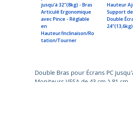
jusqu'à 32"(8kg) - Bras
Hauteur Aj
Articulé Ergonomique
Support de
avec Pince - Réglable
Double Écr
en
24"(13,6kg)
Hauteur/Inclinaison/Ro
tation/Tourner
Double Bras pour Écrans PC jusqu'à
Moniteurs VESA de 43 cm à 81 cm
Nº de produit:
ARMSLMBARDUO
Devenir partenaire
StarT
Où acheter
Nouve
Contac
À prop
Carrièr
Qualité