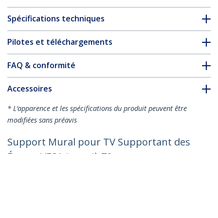
Spécifications techniques
Pilotes et téléchargements
FAQ & conformité
Accessoires
* L’apparence et les spécifications du produit peuvent être
modifiées sans préavis
Support Mural pour TV Supportant des
Écrans VESA jusqu'à 70 pouces -
Support Mural Universel pour TV à
Écran Plat - Support de Bras Articulé
Réglable en Inclinaison et en
Pivotement, Très Résistant