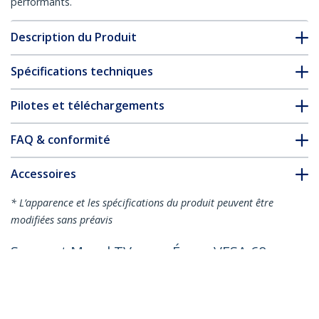
performants.
Description du Produit
Spécifications techniques
Pilotes et téléchargements
FAQ & conformité
Accessoires
* L’apparence et les spécifications du produit peuvent être
modifiées sans préavis
Support Mural TV pour Écran VESA 60-
100 pouces (75kg) - Support Mural TV
Universel Inclinable et Robuste -
Support de Montage Ajustable pour