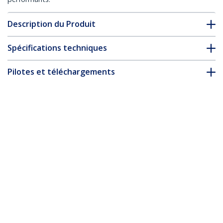
Description du Produit
Spécifications techniques
Pilotes et téléchargements
FAQ & conformité
Accessoires
* L’apparence et les spécifications du produit peuvent être
modifiées sans préavis
Vous pourriez également aimer