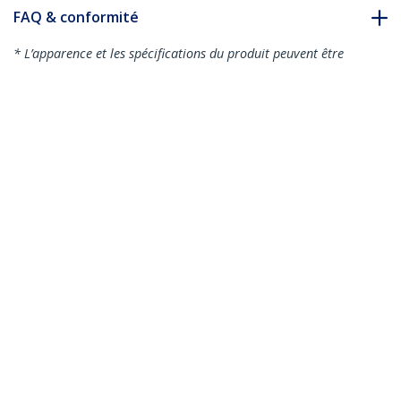
FAQ & conformité
* L’apparence et les spécifications du produit peuvent être
modifiées sans préavis
Vous pourriez également aimer
WALLSTS1
Support de bureau
debout mural pour
écran, clavier et
souris
WALLSTSI1
Poste de Travail
Ergonomique pour