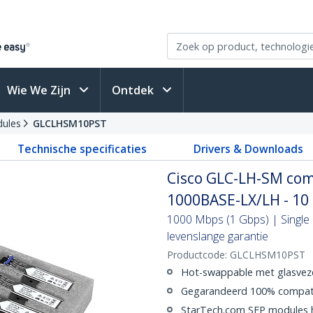
Wie We Zijn
Ontdek
ules
GLCLHSM10PST
Technische specificaties
Drivers & Downloads
Cisco GLC-LH-SM com
1000BASE-LX/LH - 10
1000 Mbps (1 Gbps) | Single 
levenslange garantie
Productcode:
GLCLHSM10PST
Hot-swappable met glasvez
Gegarandeerd 100% compat
StarTech.com SFP modules h