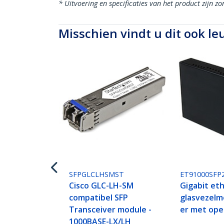
* Uitvoering en specificaties van het product zijn z
Misschien vindt u dit ook le
SFPGLCLHSMST
ET91000SFP
Cisco GLC-LH-SM
Gigabit et
compatibel SFP
glasvezelm
Transceiver module -
er met ope
1000BASE-LX/LH