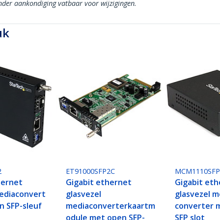
onder aankondiging vatbaar voor wijzigingen.
uk
2
ET91000SFP2C
MCM1110SF
hernet
Gigabit ethernet
Gigabit et
ediaconvert
glasvezel
glasvezel m
n SFP-sleuf
mediaconverterkaartm
converter 
odule met open SFP-
SFP slot