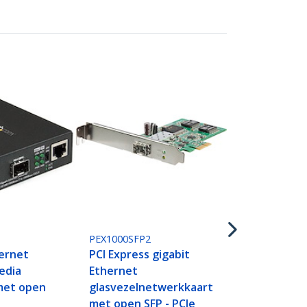
GLCLHSMD10
Cisco GLC-
compatibel 
Transceiver
1000BASE-LX
stuks
P
PEX1000SFP2
hernet
PCI Express gigabit
edia
Ethernet
met open
glasvezelnetwerkkaart
met open SFP - PCIe