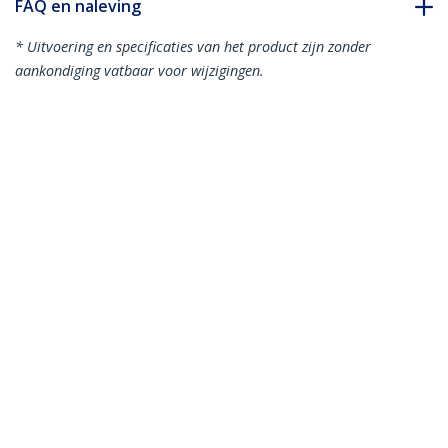
FAQ en naleving
* Uitvoering en specificaties van het product zijn zonder
aankondiging vatbaar voor wijzigingen.
Dell EMC QSFP-40G-ER4 compatibel
QSFP+ module - 40GBASE-ER4Q
glasvezel optische transceiver - 40 km
Productcode:
QSFP-40G-LR4-AR-ST
Become a Partner
Waar te verkrijgen
StarTech.com
Nieuws
Contact
Over ons
Vacatures
Quality & Compliance
Blog