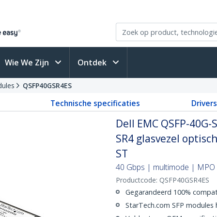
Wie We Zijn
Ontdek
ules
QSFP40GSR4ES
Technische specificaties
Driver
Dell EMC QSFP-40G-
SR4 glasvezel optisc
ST
40 Gbps | multimode | MPO |
Productcode:
QSFP40GSR4ES
Gegarandeerd 100% compati
StarTech.com SFP modules h