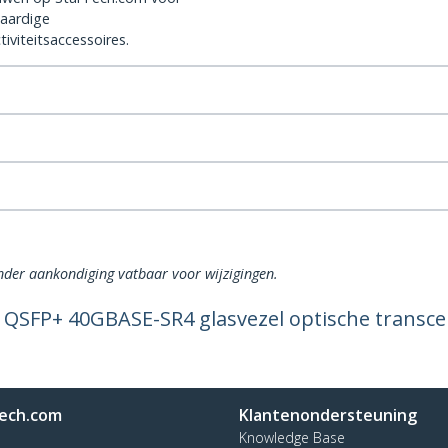
aardige
iviteitsaccessoires.
onder aankondiging vatbaar voor wijzigingen.
 QSFP+ 40GBASE-SR4 glasvezel optische transce
ech.com
Klantenondersteuning
Knowledge Base