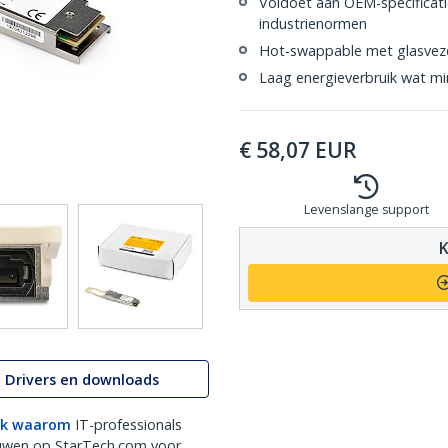
Voldoet aan OEM-specificat
industrienormen
Hot-swappable met glasvez
Laag energieverbruik wat mi
€
58,07
EUR
Levenslange support
K
Drivers en downloads
k waarom
IT-professionals
uwen op StarTech.com voor