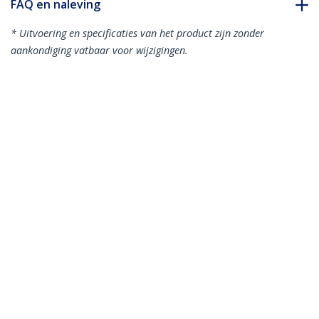
FAQ en naleving
* Uitvoering en specificaties van het product zijn zonder
aankondiging vatbaar voor wijzigingen.
SFP+ transceiver - enkele modus
connector - stroomopwaarts - Cisco
SFP-10G-BX60D-I compatibel
Productcode:
SFP-10G-ZR-S-ST
Become a Partner
Waar te verkrijgen
StarTech.com
Nieuws
Contact
Over ons
Vacatures
Quality & Compliance
Blog