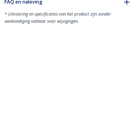
FAQ en naleving
* Uitvoering en specificaties van het product zijn zonder
aankondiging vatbaar voor wijzigingen.
Juniper SFPP-10GE-SR compatibel SFP+
module - 10GBASE-SR glasvezel optische
transceiver - 300 m
Productcode:
SFPP10GELRST
Become a Partner
Waar te verkrijgen
StarTech.com
Nieuws
Contact
Over ons
Vacatures
Quality & Compliance
Blog