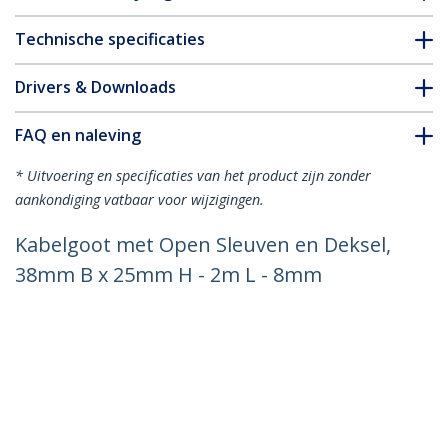
Technische specificaties
Drivers & Downloads
FAQ en naleving
* Uitvoering en specificaties van het product zijn zonder
aankondiging vatbaar voor wijzigingen.
Kabelgoot met Open Sleuven en Deksel,
38mm B x 25mm H - 2m L - 8mm
Sleuven - PVC Draadgoot / Muurlijst
voor Netwerk Kabels - Max 20 Kabels,
UL Listed
Productcode:
CBMWD3825
Become a Partner