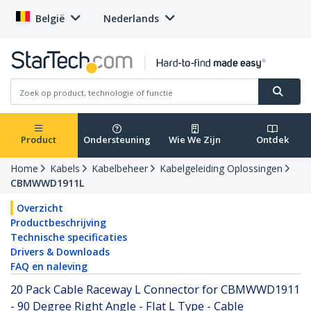
België
Nederlands
Product
Ondersteuning
Wie We Zijn
Ontdek
Home
Kabels
Kabelbeheer
Kabelgeleiding Oplossingen
CBMWWD1911L
Overzicht
Productbeschrijving
Technische specificaties
Drivers & Downloads
FAQ en naleving
20 Pack Cable Raceway L Connector for CBMWWD1911
- 90 Degree Right Angle - Flat L Type - Cable