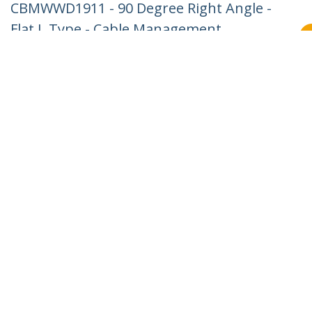
CBMWWD1911 - 90 Degree Right Angle -
Flat L Type - Cable Management
Accessories - Channel Raceway/Wiring
Duct Fitting Lateral Elbow UL - TAA
Productcode:
CBMWWD1911L
Become a Partner
Waar te verkrijgen
StarTech.com
Nieuws
Contact
Over ons
Vacatures
Quality & Compliance
Blog
Klantenondersteuning
Knowledge Base
Drivers en downloads