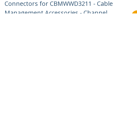
Connectors for CBMWWD3211 - Cable
Management Accessories - Channel
Raceway Fitting - Wiring Duct 90 Degree
Inside Elbow - Plastic - UL - TAA
Productcode:
CBMWWD3211I
Become a Partner
Waar te verkrijgen
StarTech.com
Nieuws
Contact
Over ons
Vacatures
Quality & Compliance
Blog
Klantenondersteuning
Knowledge Base
Drivers en downloads