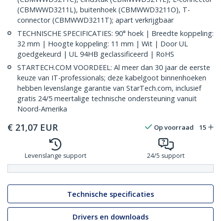
(CBMWWD3211L), buitenhoek (CBMWWD3211O), T-
connector (CBMWWD3211T); apart verkrijgbaar
TECHNISCHE SPECIFICATIES: 90° hoek | Breedte koppeling:
32 mm | Hoogte koppeling: 11 mm | Wit | Door UL
goedgekeurd | UL 94HB geclassificeerd | RoHS
STARTECH.COM VOORDEEL: Al meer dan 30 jaar de eerste
keuze van IT-professionals; deze kabelgoot binnenhoeken
hebben levenslange garantie van StarTech.com, inclusief
gratis 24/5 meertalige technische ondersteuning vanuit
Noord-Amerika
€
21,07
EUR
Op voorraad
15
Levenslange support
24/5 support
Technische specificaties
Drivers en downloads