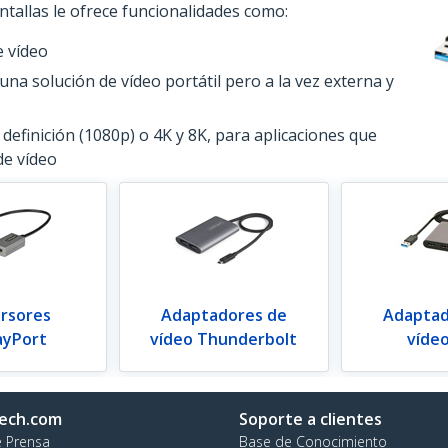
tallas le ofrece funcionalidades como:
e vídeo
na solución de vídeo portátil pero a la vez externa y
 definición (1080p) o 4K y 8K, para aplicaciones que
de vídeo
rsores
Adaptadores de
Adaptad
ayPort
vídeo Thunderbolt
víde
ech.com
Soporte a clientes
e Prensa
Base de Conocimiento