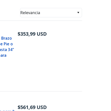
Relevancia
$
353,99
USD
- Brazo
e Pie o
asta 34"
para
a
$
561,69
USD