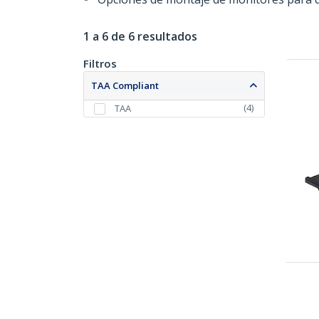
1 a 6 de 6 resultados
Filtros
TAA Compliant
(
4
)
TAA