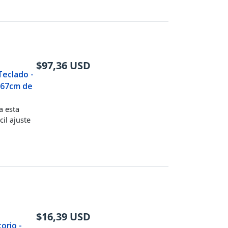
$
97,36
USD
Teclado -
e 67cm de
a esta
il ajuste
$
16,39
USD
orio -