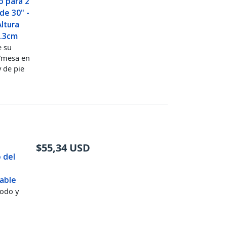
o para 2
de 30" -
Altura
3.3cm
e su
o/mesa en
 de pie
$
55,34
USD
 del
table
modo y