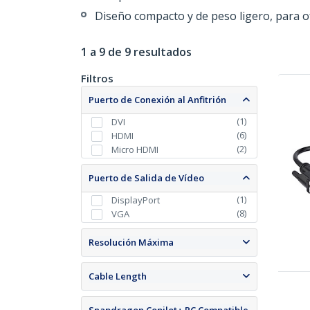
Diseño compacto y de peso ligero, para of
1 a 9 de 9 resultados
Filtros
Puerto de Conexión al Anfitrión
(
1
)
DVI
(
6
)
HDMI
(
2
)
Micro HDMI
Puerto de Salida de Vídeo
(
1
)
DisplayPort
(
8
)
VGA
Resolución Máxima
Cable Length