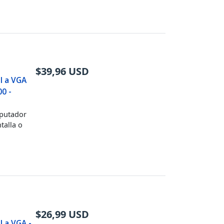
$
39,96
USD
I a VGA
0 -
mputador
talla o
$
26,99
USD
 a VGA -