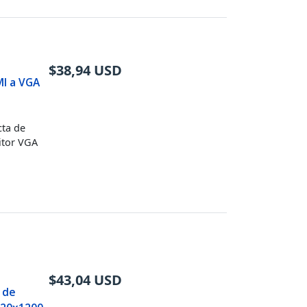
$
38,94
USD
MI a VGA
cta de
itor VGA
$
43,04
USD
 de