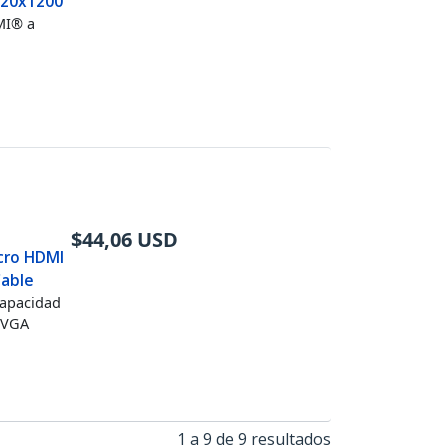
920x1200
MI® a
$
44,06
USD
cro HDMI
Cable
capacidad
 VGA
1 a 9 de 9 resultados