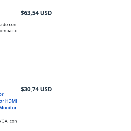
$
63,54
USD
pado con
compacto
$
30,74
USD
or
sor HDMI
 Monitor
VGA, con