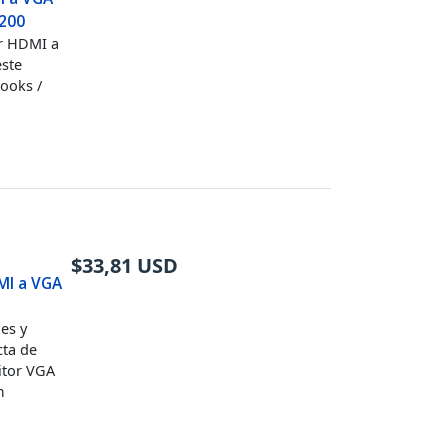
1200
r HDMI a
este
ooks /
$
33,81
USD
MI a VGA
es y
cta de
itor VGA
m