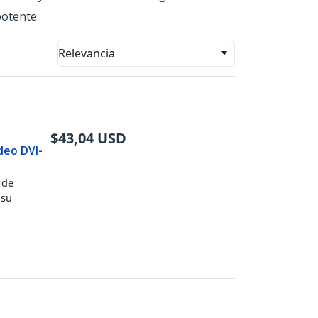
potente
Relevancia
$
43,04
USD
deo DVI-
 de
 su