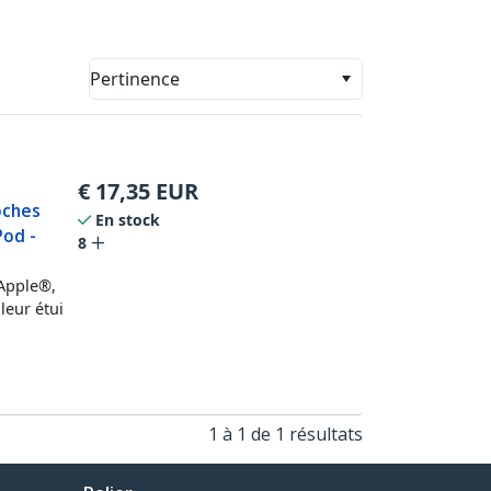
Pertinence
€
17,35
EUR
oches
En stock
Pod -
8
 Apple®,
leur étui
1 à 1 de 1 résultats