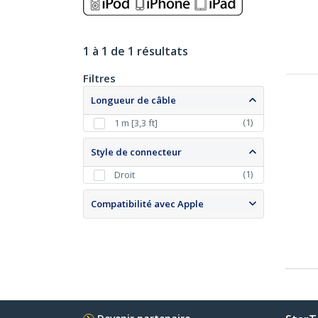
1 à 1 de 1 résultats
Filtres
Longueur de câble
(
1
)
1 m [3,3 ft]
Style de connecteur
(
1
)
Droit
Compatibilité avec Apple