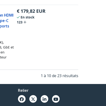
€
179,82
EUR
ran HDMI
En stock
ype-C
123
 ports
K),
B, GbE et
 en
ateur
1 à 10 de 23 résultats
Relier