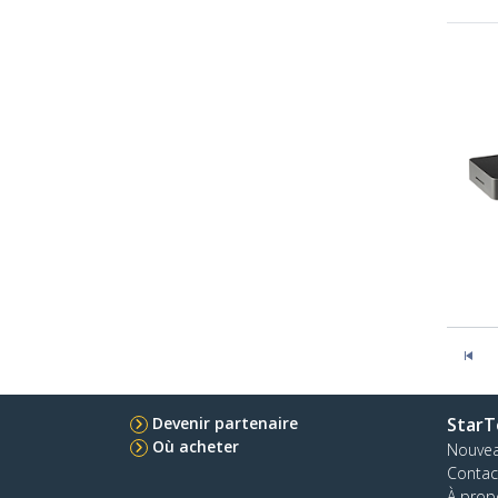
Devenir partenaire
StarT
Où acheter
Nouve
Contac
À prop