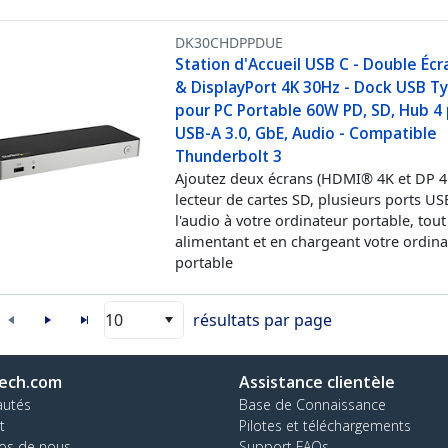
DK30CHDPPDUE
Station d'Accueil USB C - Double Éc
& DisplayPort 4K 30Hz - Dock USB T
pour PC Portable 60W PD, SD, Hub 4
USB-A 3.0, GbE, Audio - Compatible
Thunderbolt 3
Ajoutez deux écrans (HDMI® 4K et DP 4
lecteur de cartes SD, plusieurs ports US
l'audio à votre ordinateur portable, tout
alimentant et en chargeant votre ordin
portable
10
résultats par page
ech.com
Assistance clientèle
autés
Base de Connaissance
t
Pilotes et téléchargements
os de nous
Support FAQs