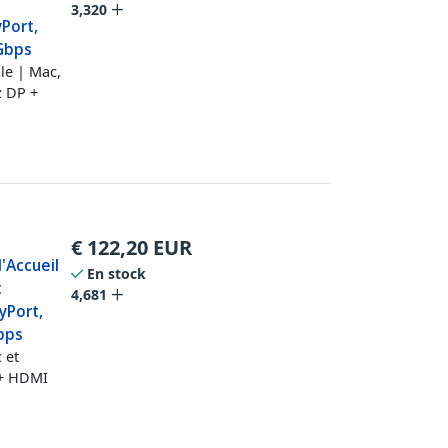
3,320
Port,
Gbps
le | Mac,
 DP +
€
122,20
EUR
d'Accueil
En stock
t
4,681
yPort,
bps
 et
 + HDMI