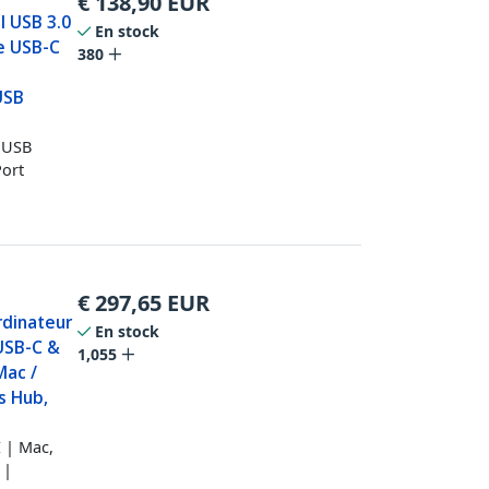
€
138,90
EUR
l USB 3.0
En stock
le USB-C
380
USB
 USB
Port
€
297,65
EUR
rdinateur
En stock
 USB-C &
1,055
Mac /
s Hub,
 | Mac,
 |