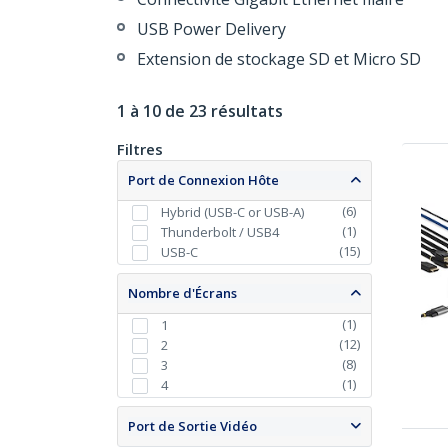
USB Power Delivery
Extension de stockage SD et Micro SD
1 à 10 de 23 résultats
Filtres
Port de Connexion Hôte
(
6
)
Hybrid (USB-C or USB-A)
(
1
)
Thunderbolt / USB4
(
15
)
USB-C
Nombre d'Écrans
(
1
)
1
(
12
)
2
(
8
)
3
(
1
)
4
Port de Sortie Vidéo