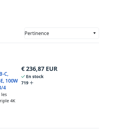
Pertinence
€
236,87
EUR
B-C,
En stock
bE, 100W
719
3/4
 les
riple 4K