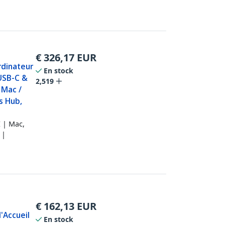
€
326,17
EUR
rdinateur
En stock
 USB-C &
2,519
 Mac /
s Hub,
 | Mac,
 |
€
162,13
EUR
d'Accueil
En stock