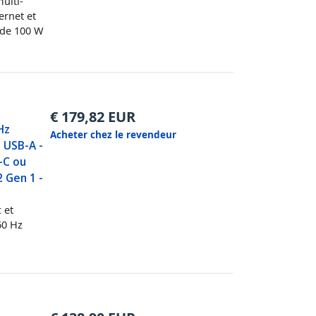
ulti-
ernet et
 de 100 W
€
179,82
EUR
Hz
Acheter chez le revendeur
 USB-A -
-C ou
2 Gen 1 -
 et
60 Hz