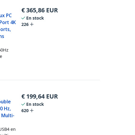
€
365,86
EUR
ux PC
En stock
yPort 4K
226
orts,
ns
 60Hz
ne
€
199,64
EUR
ouble
En stock
0 Hz,
620
 Multi-
 USB4 en