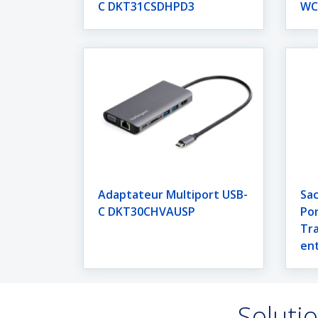
C DKT31CSDHPD3
WC
Adaptateur Multiport USB-
Sac
C DKT30CHVAUSP
Por
Tr
en
Solutio