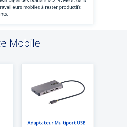
 avantages des boîtiers M.2 NVMe et de la
travailleurs mobiles à rester productifs
nts.
ce Mobile
Adaptateur Multiport USB-