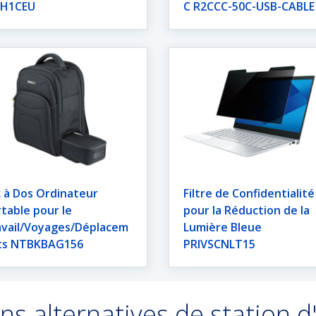
H1CEU
C R2CCC-50C-USB-CABLE
 à Dos Ordinateur
Filtre de Confidentialité
table pour le
pour la Réduction de la
avail/Voyages/Déplacem
Lumière Bleue
ts NTBKBAG156
PRIVSCNLT15
ns alternatives de station d