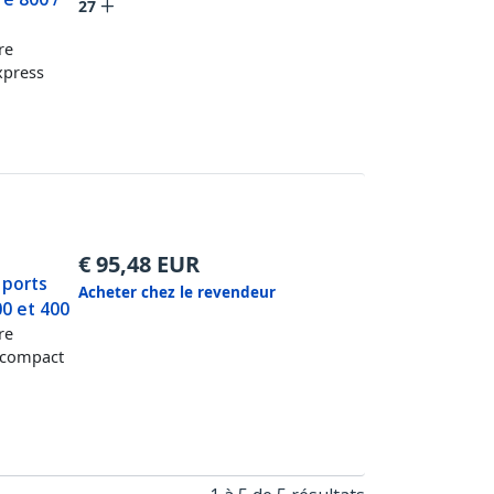
27
re
xpress
€
95,48
EUR
 ports
Acheter chez le revendeur
00 et 400
re
 compact