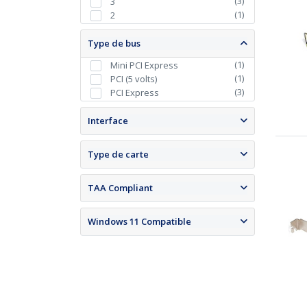
(
3
)
3
(
1
)
2
Type de bus
(
1
)
Mini PCI Express
(
1
)
PCI (5 volts)
(
3
)
PCI Express
Interface
Type de carte
TAA Compliant
Windows 11 Compatible