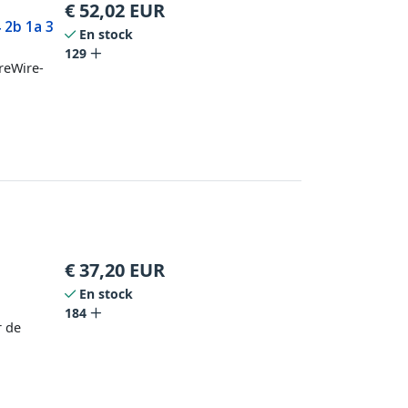
€
52,02
EUR
 2b 1a 3
En stock
129
ireWire-
€
37,20
EUR
En stock
184
r de