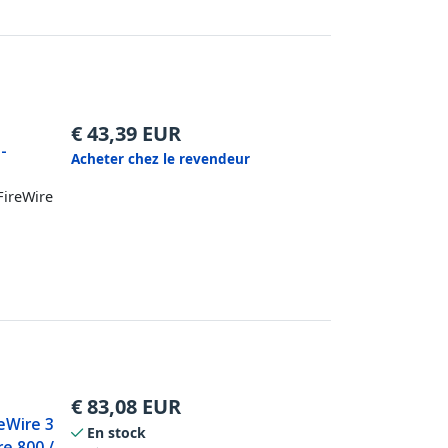
€
43,39
EUR
-
Acheter chez le revendeur
FireWire
€
83,08
EUR
eWire 3
En stock
re 800 /