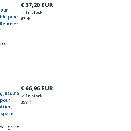
€
37,20
EUR
pour
En stock
ble pour
63
 Repose-
r
 cet
ur
€
66,96
EUR
, Jusqu'à
En stock
 pour
399
Acier,
Espace
vail grâce