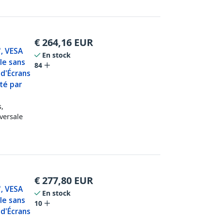
€
264,16
EUR
", VESA
En stock
le sans
84
 d'Écrans
té par
s,
versale
€
277,80
EUR
", VESA
En stock
le sans
10
 d'Écrans