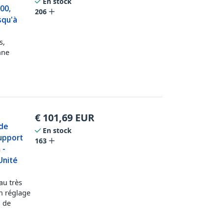
En stock
00,
206
squ'à
s,
nne
€
101,69
EUR
 de
En stock
Support
163
 -
Unité
au très
un réglage
u de