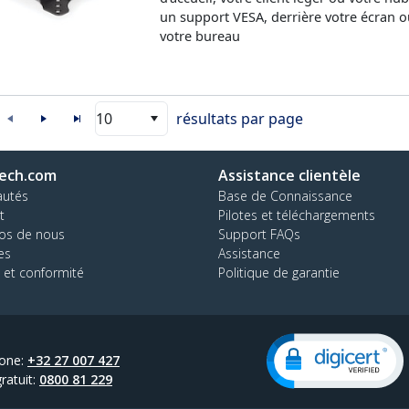
un support VESA, derrière votre écran 
votre bureau
10
résultats par page
ech.com
Assistance clientèle
autés
Base de Connaissance
t
Pilotes et téléchargements
os de nous
Support FAQs
es
Assistance
 et conformité
Politique de garantie
one:
+32 27 007 427
ratuit:
0800 81 229