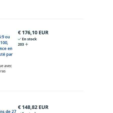
€
176,10
EUR
6:9 ou
En stock
x100,
203
ince en
sté par
ue avec
bras
€
148,82
EUR
ans de 27