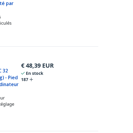
té par
s
iculés
€
48,39
EUR
C 32
En stock
) - Pied
187
dinateur
eur
 Réglage