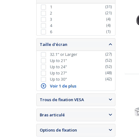
(
31
)
1
(
21
)
2
(
4
)
3
(
4
)
4
(
1
)
6
Taille d'écran
(
27
)
32.1" or Larger
(
52
)
Up to 21"
(
52
)
Up to 24"
(
48
)
Up to 27"
(
42
)
Up to 30"
Voir 1 de plus
Trous de fixation VESA
Bras articulé
Options de fixation