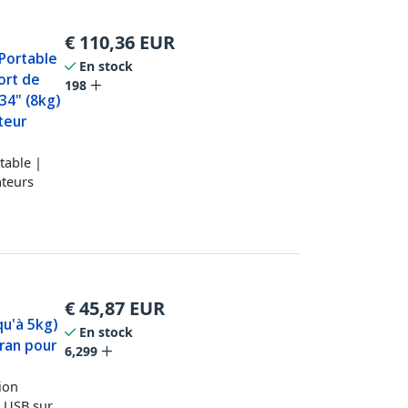
€
110,36
EUR
Portable
En stock
ort de
198
34" (8kg)
teur
table |
ateurs
€
45,87
EUR
qu'à 5kg)
En stock
ran pour
6,299
ion
b USB sur