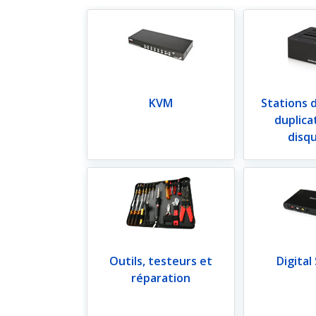
KVM
Stations d
duplica
disq
Outils, testeurs et
Digital
réparation