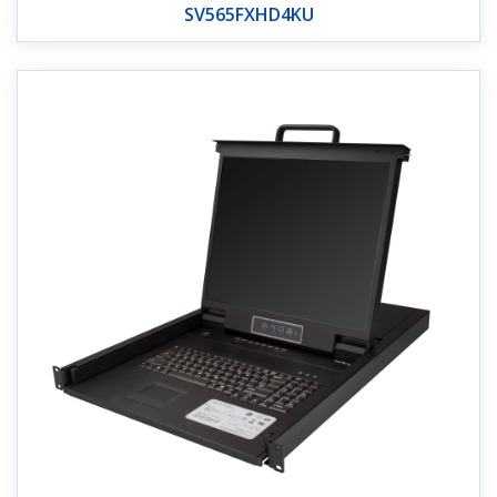
SV565FXHD4KU