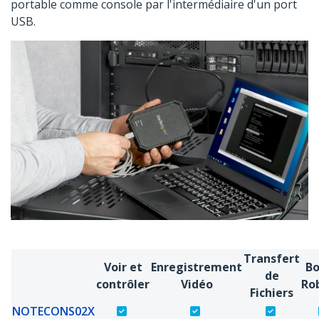
portable comme console par l'intermédiaire d'un port
USB.
Transfert
Voir et
Enregistrement
Bo
de
contrôler
Vidéo
Ro
Fichiers
NOTECONS02X