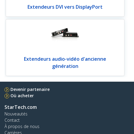
Extendeurs DVI vers DisplayPort
Extendeurs audio-vidéo d'ancienne
génération
Devenir partenaire
Où acheter
StarTech.com
Nouveautés
Contact
À propos de nous
Carrières