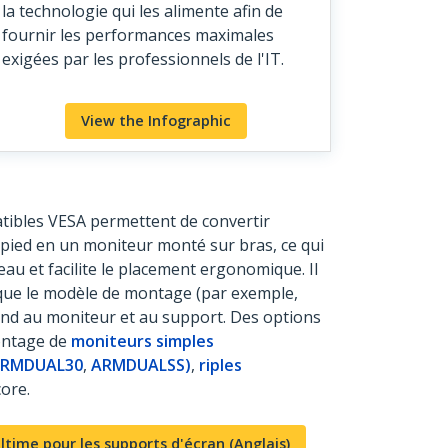
la technologie qui les alimente afin de
fournir les performances maximales
exigées par les professionnels de l'IT.
View the Infographic
tibles VESA permettent de convertir
pied en un moniteur monté sur bras, ce qui
reau et facilite le placement ergonomique. Il
 que le modèle de montage (par exemple,
nd au moniteur et au support. Des options
ontage de
moniteurs simples
ARMDUAL30
,
ARMDUALSS)
,
riples
core.
ultime pour les supports d'écran (Anglais)