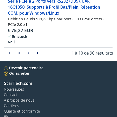
Série PCIe à 2 Ports vers RS232 (DB9), UART
16C1050, Supports à Profil Bas/Plein, Rétention
COM, pour Windows/Linux
Débit en Bauds 921,6 Kbps par port - FIFO 256 octets -
PCIe 2.0 x1
€
75,27
EUR
En stock
62
1 à 10 de 90 résultats
Devenir partenaire
Où acheter
StarTech.com
Nouveautés
Contact
À propos de nous
Carrières
Qualité et conformité
Blog