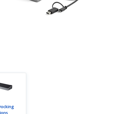
Docking
ions