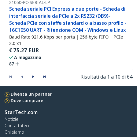
21050-PC-SERIAL-LP
Scheda seriale PCI Express a due porte - Scheda di
interfaccia seriale da PCIe a 2x RS232 (DB9)-
Scheda PCIe con staffe standard o a basso profilo -
16C1050 UART - Ritenzione COM - Windows e Linux
Baud Rate 921.6 Kbps per porta | 256-byte FIFO | PCIe
2.0 x1
€
75.27
EUR
A magazzino
87
Risultati da 1 a 10 di 64
Diventa un partner
Dove comprare
StarTech.com
Notizie
Contattateci
Chi siamo