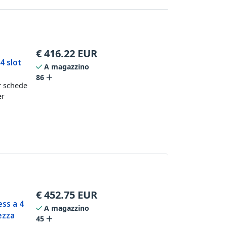
€
416.22
EUR
4 slot
A magazzino
86
r schede
er
€
452.75
EUR
ess a 4
A magazzino
hezza
45