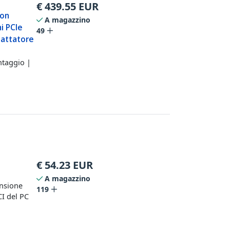
€
439.55
EUR
con
A magazzino
ni PCIe
49
dattatore
ntaggio |
€
54.23
EUR
s
A magazzino
ansione
119
CI del PC