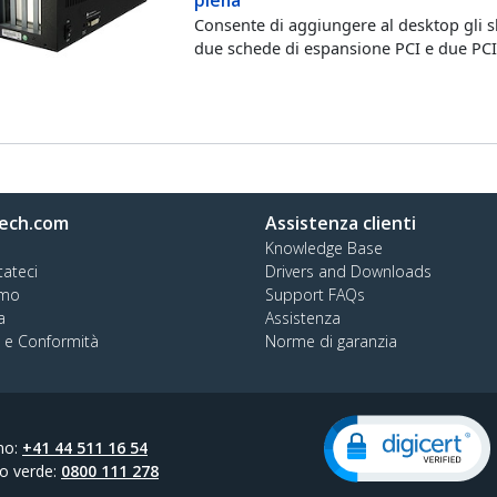
Consente di aggiungere al desktop gli s
due schede di espansione PCI e due PCI
ech.com
Assistenza clienti
Knowledge Base
tateci
Drivers and Downloads
amo
Support FAQs
a
Assistenza
à e Conformità
Norme di garanzia
no:
+41 44 511 16 54
o verde:
0800 111 278