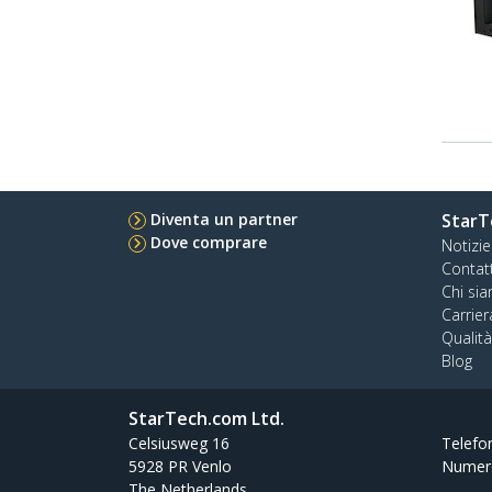
Diventa un partner
StarT
Dove comprare
Notizie
Contat
Chi si
Carrier
Qualit
Blog
StarTech.com Ltd.
Celsiusweg 16
Telefo
5928 PR Venlo
Numer
The Netherlands