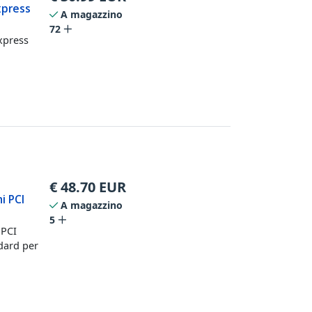
xpress
A magazzino
72
xpress
€
48.70
EUR
i PCI
A magazzino
5
 PCI
dard per