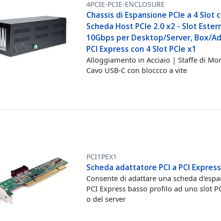
4PCIE-PCIE-ENCLOSURE
Chassis di Espansione PCIe a 4 Slot 
Scheda Host PCIe 2.0 x2 - Slot Ester
10Gbps per Desktop/Server, Box/A
PCI Express con 4 Slot PCIe x1
Alloggiamento in Acciaio | Staffe di Mo
Cavo USB-C con bloccco a vite
PCI1PEX1
Scheda adattatore PCI a PCI Expres
Consente di adattare una scheda d'esp
PCI Express basso profilo ad uno slot P
o del server