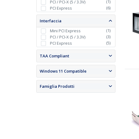
(
1
)
PCI / PCI-X (5 / 3.3V)
(
6
)
PCI Express
Interfaccia
(
1
)
Mini PCI Express
(
3
)
PCI / PCI-X (5 / 3.3V)
(
5
)
PCI Express
TAA Compliant
Windows 11 Compatible
Famiglia Prodotti