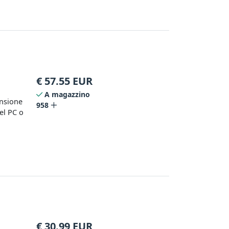
€
57.55
EUR
I
A magazzino
ansione
958
el PC o
€
30.99
EUR